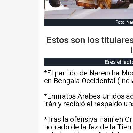
Foto: Na
Estos son los titular
Eres el lec
*El partido de Narendra Mod
en Bengala Occidental (Indi
*Emiratos Árabes Unidos ad
Irán y recibió el respaldo u
*Tras la ofensiva iraní en O
borrado de la faz de la Tie