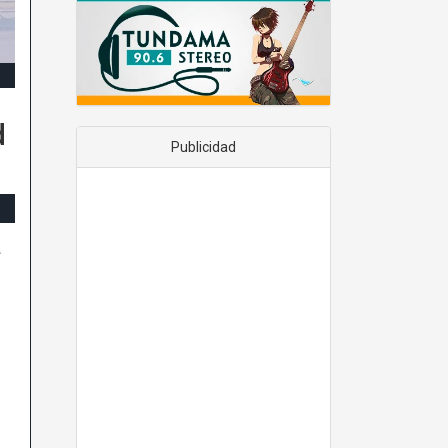
d
Publicidad
á