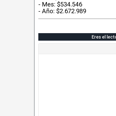
- Mes: $534.546
- Año: $2.672.989
Eres el lec