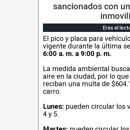
sancionados con una
inmovil
Eres el lec
El pico y placa para vehícu
vigente durante la última s
6:00 a. m. a 9:00 p. m.
La medida ambiental busca ag
aire en la ciudad, por lo qu
reciban una multa de $604.1
carro.
Lunes:
pueden circular los 
4 y 5.
Martes:
pueden circular los