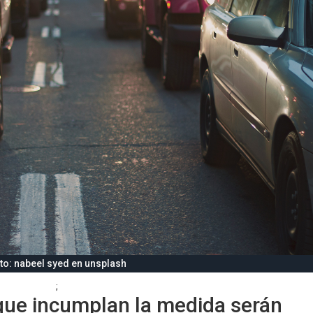
to: nabeel syed en unsplash
;
que incumplan la medida serán